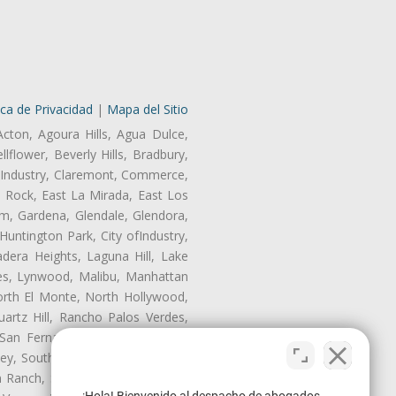
ica de Privacidad
|
Mapa del Sitio
Acton, Agoura Hills, Agua Dulce,
lflower, Beverly Hills, Bradbury,
of Industry, Claremont, Commerce,
 Rock, East La Mirada, East Los
m, Gardena, Glendale, Glendora,
untington Park, City ofIndustry,
dera Heights, Laguna Hill, Lake
les, Lynwood, Malibu, Manhattan
orth El Monte, North Hollywood,
artz Hill, Rancho Palos Verdes,
San Fernando, San Gabriel, San
ley, South El Monte, South Gate,
Ranch, Studio City, Sun Village,