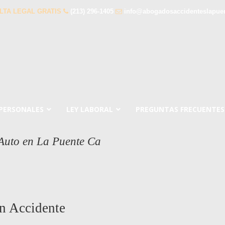
LTA LEGAL GRATIS
(213) 296-1405
info@abogadosaccidenteslapue
 PERSONALES
LEY LABORAL
PREGUNTAS FRECUENTES
Auto en La Puente Ca
n Accidente