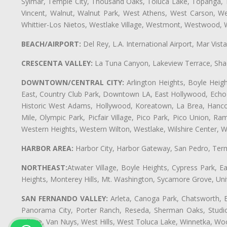
Sylmar, Temple City, Thousand Oaks, Toluca Lake, Topanga, Torr
Vincent, Walnut, Walnut Park, West Athens, West Carson, 
Whittier-Los Nietos, Westlake Village, Westmont, Westwood, W
BEACH/AIRPORT:
Del Rey, L.A. International Airport, Mar Vis
CRESCENTA VALLEY:
La Tuna Canyon, Lakeview Terrace, Shad
DOWNTOWN/CENTRAL CITY:
Arlington Heights, Boyle Heigh
East, Country Club Park, Downtown LA, East Hollywood, Echo Pa
Historic West Adams, Hollywood, Koreatown, La Brea, Hancoc
Mile, Olympic Park, Picfair Village, Pico Park, Pico Union, 
Western Heights, Western Wilton, Westlake, Wilshire Center, Wils
HARBOR AREA:
Harbor City, Harbor Gateway, San Pedro, Term
NORTHEAST:
Atwater Village, Boyle Heights, Cypress Park, Ea
Heights, Monterey Hills, Mt. Washington, Sycamore Grove, Unive
SAN FERNANDO VALLEY:
Arleta, Canoga Park, Chatsworth, En
Panorama City, Porter Ranch, Reseda, Sherman Oaks, Studio 
Village, Van Nuys, West Hills, West Toluca Lake, Winnetka, Woo