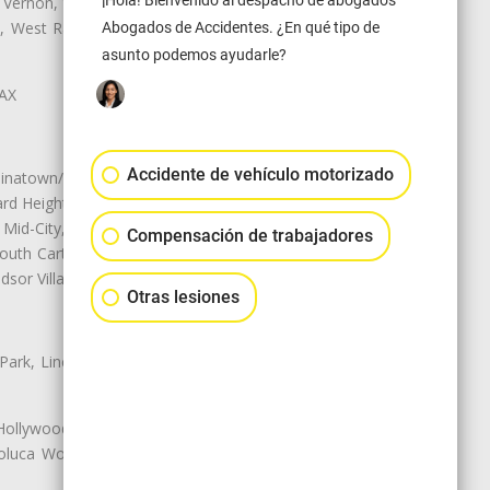
¡Hola! Bienvenido al despacho de abogados
 Vernon, View Park-Windsor Hills,
ey, West Rancho Domiguez, West
Abogados de Accidentes. ¿En qué tipo de
asunto podemos ayudarle?
LAX
Accidente de vehículo motorizado
natown/Historic LA, Central City
d Heights, Historic Filipinotown,
id-City, Mid-City West, Miracle
Compensación de trabajadores
 South Carthay, Sycamore Square,
dsor Village
Otras lesiones
 Park, Lincoln Heights, Montecito
 Hollywood, Northridge, Pacoima,
luca Woods, Valley Glen, Valley