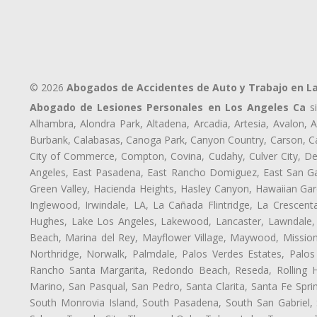
© 2026
Abogados de Accidentes de Auto y Trabajo en L
Abogado de Lesiones Personales en Los Angeles Ca
si
Alhambra, Alondra Park, Altadena, Arcadia, Artesia, Avalon, Av
Burbank, Calabasas, Canoga Park, Canyon Country, Carson, Cast
City of Commerce, Compton, Covina, Cudahy, Culver City, De
Angeles, East Pasadena, East Rancho Domiguez, East San Gab
Green Valley, Hacienda Heights, Hasley Canyon, Hawaiian Gar
Inglewood, Irwindale, LA, La Cañada Flintridge, La Crescen
Hughes, Lake Los Angeles, Lakewood, Lancaster, Lawndale, 
Beach, Marina del Rey, Mayflower Village, Maywood, Mission
Northridge, Norwalk, Palmdale, Palos Verdes Estates, Palo
Rancho Santa Margarita, Redondo Beach, Reseda, Rolling Hi
Marino, San Pasqual, San Pedro, Santa Clarita, Santa Fe Spri
South Monrovia Island, South Pasadena, South San Gabriel, So