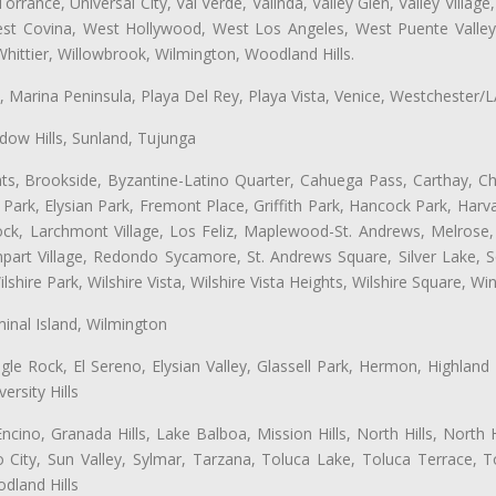
ance, Universal City, Val Verde, Valinda, Valley Glen, Valley Village,
West Covina, West Hollywood, West Los Angeles, West Puente Vall
hittier, Willowbrook, Wilmington, Woodland Hills.
ta, Marina Peninsula, Playa Del Rey, Playa Vista, Venice, Westchester/
ow Hills, Sunland, Tujunga
ts, Brookside, Byzantine-Latino Quarter, Cahuega Pass, Carthay, Chi
rk, Elysian Park, Fremont Place, Griffith Park, Hancock Park, Harvar
k, Larchmont Village, Los Feliz, Maplewood-St. Andrews, Melrose, M
Rampart Village, Redondo Sycamore, St. Andrews Square, Silver Lake,
hire Park, Wilshire Vista, Wilshire Vista Heights, Wilshire Square, Win
inal Island, Wilmington
gle Rock, El Sereno, Elysian Valley, Glassell Park, Hermon, Highland
rsity Hills
cino, Granada Hills, Lake Balboa, Mission Hills, North Hills, North
City, Sun Valley, Sylmar, Tarzana, Toluca Lake, Toluca Terrace, To
dland Hills