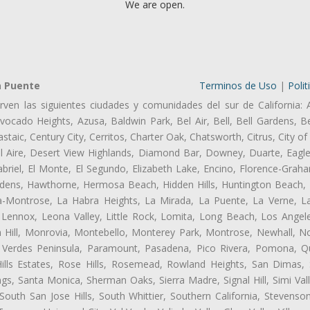
We are open.
a Puente
Terminos de Uso
|
Polit
rven las siguientes ciudades y comunidades del sur de California: 
ocado Heights, Azusa, Baldwin Park, Bel Air, Bell, Bell Gardens, Bel
aic, Century City, Cerritos, Charter Oak, Chatsworth, Citrus, City 
l Aire, Desert View Highlands, Diamond Bar, Downey, Duarte, Eagle
riel, El Monte, El Segundo, Elizabeth Lake, Encino, Florence-Graha
dens, Hawthorne, Hermosa Beach, Hidden Hills, Huntington Beach, H
ta-Montrose, La Habra Heights, La Mirada, La Puente, La Verne, La
Lennox, Leona Valley, Little Rock, Lomita, Long Beach, Los Ange
 Hill, Monrovia, Montebello, Monterey Park, Montrose, Newhall, N
s Verdes Peninsula, Paramount, Pasadena, Pico Rivera, Pomona, Qu
lls Estates, Rose Hills, Rosemead, Rowland Heights, San Dimas, 
ngs, Santa Monica, Sherman Oaks, Sierra Madre, Signal Hill, Simi Val
uth San Jose Hills, South Whittier, Southern California, Stevenson 